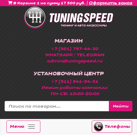
|
Оформить заказ
В Корзине 1 на сумму 17 500 руб.
МАГАЗИН
+7 (921) 797-44-30
WHATSAPP / TELEGRAM
admin@tuningspeed.ru
УСТАНОВОЧНЫЙ ЦЕНТР
+7 (911) 941-94-31
Режим работы компании:
ПН-СБ: 10:00-20:00
Найти
Меню
Телефоны