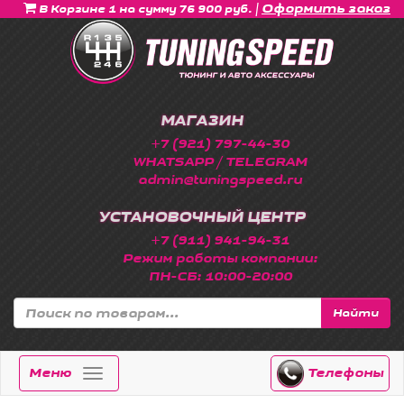
|
Оформить заказ
В Корзине 1 на сумму 76 900 руб.
МАГАЗИН
+7 (921) 797-44-30
WHATSAPP / TELEGRAM
admin@tuningspeed.ru
УСТАНОВОЧНЫЙ ЦЕНТР
+7 (911) 941-94-31
Режим работы компании:
ПН-СБ: 10:00-20:00
Найти
Меню
Телефоны