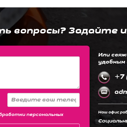
ть вопросы? Задайте и
Или свяж
удобным 
+7 
adm
Наш офис раб
бработки персональных
Социальн