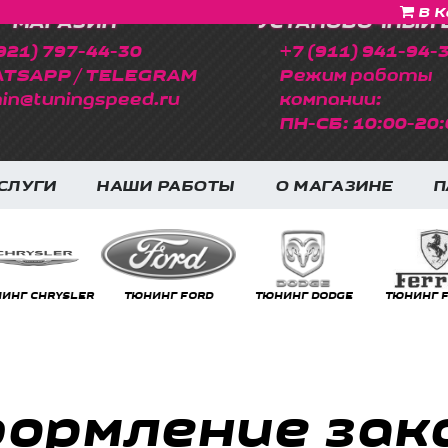
В К
МАГАЗИН
УСТАНОВОЧНЫЙ 
921) 797-44-30
+7 (911) 941-94-
TSAPP / TELEGRAM
Режим работы
in@tuningspeed.ru
компании:
ПН-СБ: 10:00-20:
СЛУГИ
НАШИ РАБОТЫ
О МАГАЗИНЕ
П
НГ CHRYSLER
ТЮНИНГ FORD
ТЮНИНГ DODGE
ТЮНИНГ FE
ормление зак