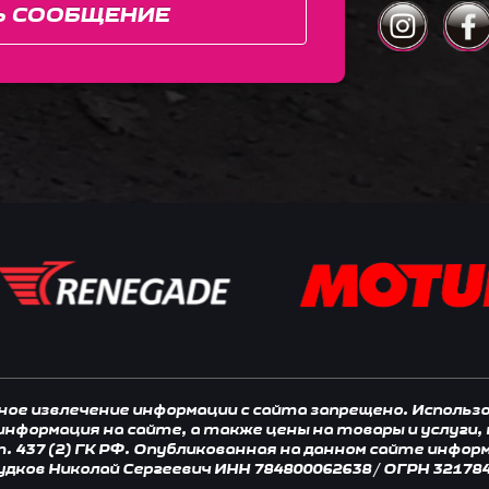
Ь СООБЩЕНИЕ
нное извлечение информации с сайта запрещено. Исполь
 информация на сайте, а также цены на товары и услуги
 437 (2) ГК РФ. Опубликованная на данном сайте инфор
удков Николай Сергеевич ИНН 784800062638 / ОГРН 32178