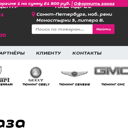
|
орзине 1 на сумму 21 800 руб.
Оформить заказ
ЦЕНТР
НАШ АДРЕС
31
Санкт-Петербург, наб. реки
Монастырки 5, литера В.
Найти
00
АРТНЁРЫ
КЛИЕНТУ
КОНТАКТЫ
RRARI
ТЮНИНГ GEELY
ТЮНИНГ GENESIS
ТЮНИНГ GMC
аза