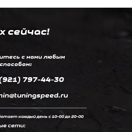
х сейчас!
итесь с нами любым
способом:
(921) 797-44-30
in@tuningspeed.ru
отает каждый день c 10-00 до 20-00
ые сети: