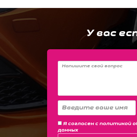
У вас ес
Я согласен с
политикой о
данных