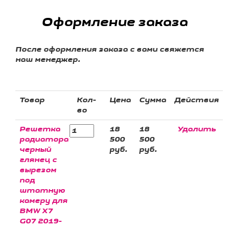
Оформление заказа
После оформления заказа с вами свяжется
наш менеджер.
Товар
Кол-
Цена
Сумма
Действия
во
Решетка
18
18
Удалить
радиатора
500
500
черный
руб.
руб.
глянец с
вырезом
под
штатную
камеру для
BMW X7
G07 2019-