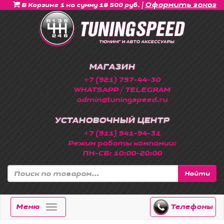
|
Оформить заказ
В Корзине 1 на сумму 18 500 руб.
МАГАЗИН
+7 (921) 797-44-30
WHATSAPP / TELEGRAM
admin@tuningspeed.ru
УСТАНОВОЧНЫЙ ЦЕНТР
+7 (911) 941-94-31
Режим работы компании:
ПН-СБ: 10:00-20:00
Найти
Меню
Телефоны