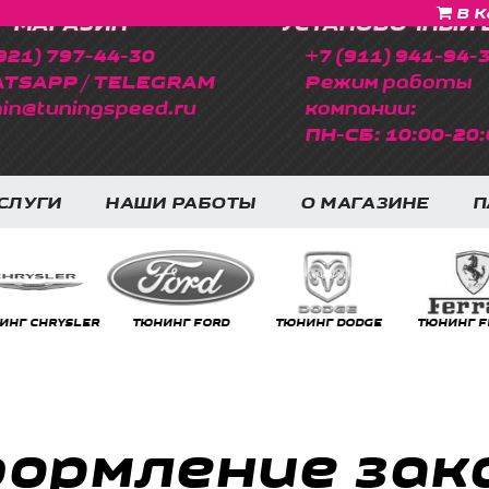
В К
МАГАЗИН
УСТАНОВОЧНЫЙ 
921) 797-44-30
+7 (911) 941-94-
TSAPP / TELEGRAM
Режим работы
in@tuningspeed.ru
компании:
ПН-СБ: 10:00-20:
СЛУГИ
НАШИ РАБОТЫ
О МАГАЗИНЕ
П
НГ CHRYSLER
ТЮНИНГ FORD
ТЮНИНГ DODGE
ТЮНИНГ FE
ормление зак