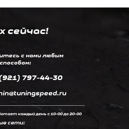
х сейчас!
итесь с нами любым
способом:
(921) 797-44-30
in@tuningspeed.ru
отает каждый день c 10-00 до 20-00
ые сети: