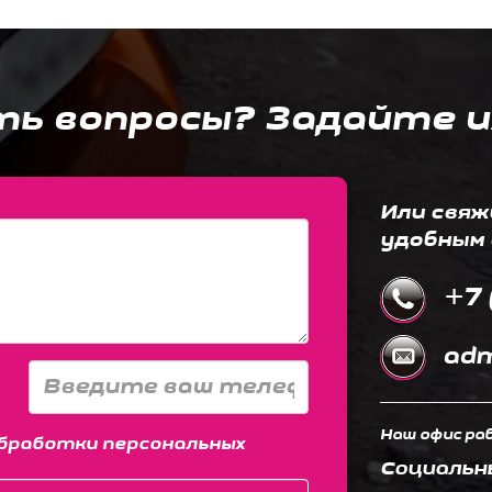
ть вопросы? Задайте и
Или свяж
удобным 
+7 
adm
Наш офис раб
бработки персональных
Социальн