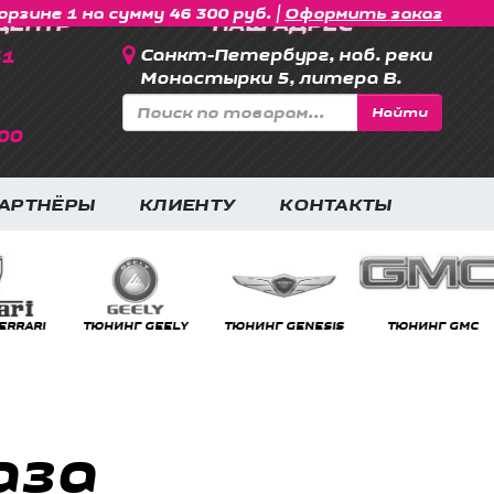
|
орзине 1 на сумму 46 300 руб.
Оформить заказ
ЦЕНТР
НАШ АДРЕС
31
Санкт-Петербург, наб. реки
Монастырки 5, литера В.
Найти
00
АРТНЁРЫ
КЛИЕНТУ
КОНТАКТЫ
RRARI
ТЮНИНГ GEELY
ТЮНИНГ GENESIS
ТЮНИНГ GMC
аза