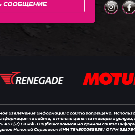
Ь СООБЩЕНИЕ
нное извлечение информации с сайта запрещено. Исполь
 информация на сайте, а также цены на товары и услуги
 437 (2) ГК РФ. Опубликованная на данном сайте инфор
удков Николай Сергеевич ИНН 784800062638 / ОГРН 32178