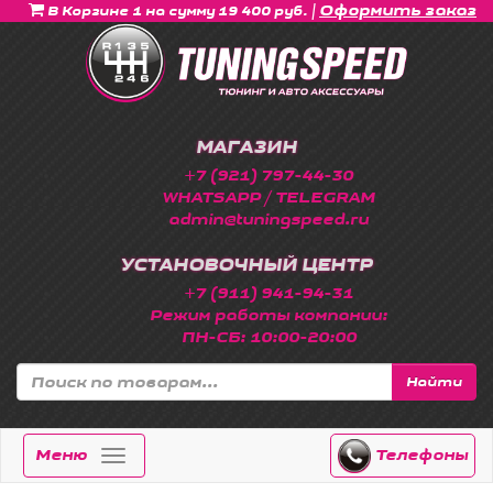
|
Оформить заказ
В Корзине 1 на сумму 19 400 руб.
МАГАЗИН
+7 (921) 797-44-30
WHATSAPP / TELEGRAM
admin@tuningspeed.ru
УСТАНОВОЧНЫЙ ЦЕНТР
+7 (911) 941-94-31
Режим работы компании:
ПН-СБ: 10:00-20:00
Найти
Меню
Телефоны