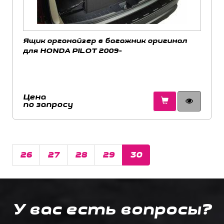
Ящик органайзер в багажник оригинал
для HONDA PILOT 2009-
Цена
по запросу
26
27
28
29
30
У вас есть вопросы?