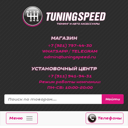
МАГАЗИН
+7 (921) 797-44-30
WHATSAPP / TELEGRAM
admin@tuningspeed.ru
УСТАНОВОЧНЫЙ ЦЕНТР
+7 (911) 941-94-31
Режим работы компании:
ПН-СБ: 10:00-20:00
Найти
Меню
Телефоны