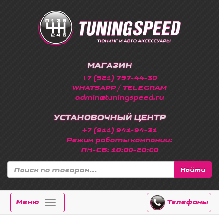
МАГАЗИН
+7 (921) 797-44-30
WHATSAPP / TELEGRAM
admin@tuningspeed.ru
УСТАНОВОЧНЫЙ ЦЕНТР
+7 (911) 941-94-31
Режим работы компании:
ПН-СБ: 10:00-20:00
Найти
Меню
Телефоны