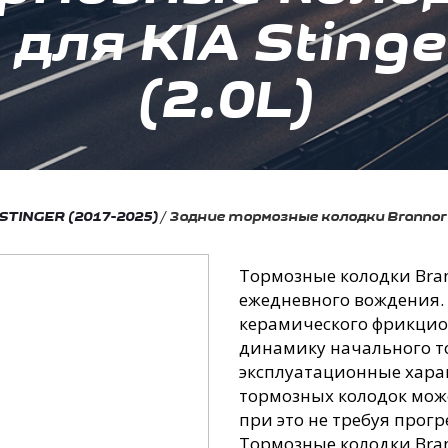
для KIA Sting
(2.0L)
 STINGER (2017-2025)
/
Задние тормозные колодки Brannor B
Тормозные колодки Bran
ежедневного вождения.
керамического фрикцио
динамику начального т
эксплуатационные хара
тормозных колодок мож
при это не требуя прог
Тормозные колодки Bra