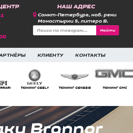
ЦЕНТР
НАШ АДРЕС
31
Санкт-Петербург, наб. реки
Монастырки 5, литера В.
Найти
00
АРТНЁРЫ
КЛИЕНТУ
КОНТАКТЫ
LY
ТЮНИНГ GENESIS
ТЮНИНГ GMC
ТЮНИНГ HONDA
ки Brannor