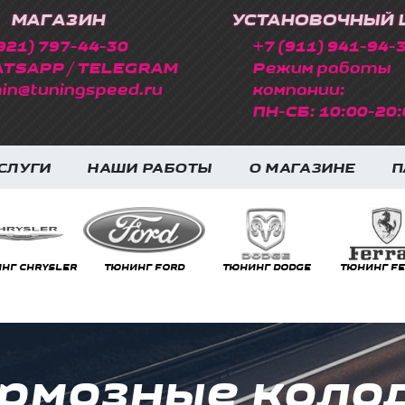
МАГАЗИН
УСТАНОВОЧНЫЙ 
921) 797-44-30
+7 (911) 941-94-
TSAPP / TELEGRAM
Режим работы
in@tuningspeed.ru
компании:
ПН-СБ: 10:00-20:
СЛУГИ
НАШИ РАБОТЫ
О МАГАЗИНЕ
П
НГ FORD
ТЮНИНГ DODGE
ТЮНИНГ FERRARI
ТЮНИНГ GEE
рмозные колод