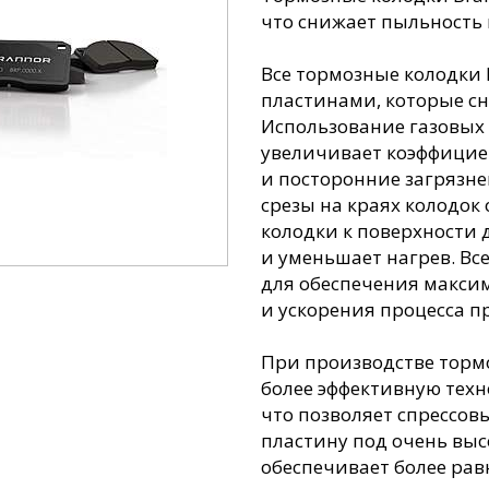
что снижает пыльность 
Все тормозные колодки
пластинами, которые с
Использование газовых
увеличивает коэффицие
и посторонние загрязне
срезы на краях колодок
колодки к поверхности 
и уменьшает нагрев. Вс
для обеспечения макси
и ускорения процесса п
При производстве тормо
более эффективную тех
что позволяет спрессо
пластину под очень выс
обеспечивает более ра