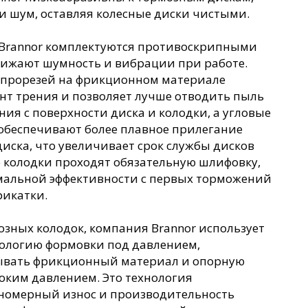
и шум, оставляя колесные диски чистыми.
 Brannor комплектуются противоскрипными
нижают шумность и вибрации при работе.
 прорезей на фрикционном материале
нт трения и позволяет лучше отводить пыль
ния с поверхности диска и колодки, а угловые
 обеспечивают более плавное прилегание
диска, что увеличивает срок службы дисков
е колодки проходят обязательную шлифовку,
мальной эффективности с первых торможений
рикатки.
зных колодок, компания Brannor использует
нологию формовки под давлением,
вывать фрикционный материал и опорную
оким давлением. Это технология
вномерный износ и производительность