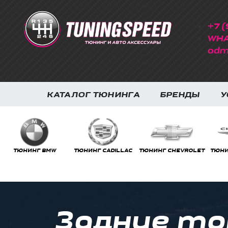
+7 (
WHA
adm
КАТАЛОГ ТЮНИНГА
БРЕНДЫ
У
ТЮНИНГ CADILLAC
ТЮНИНГ CHEVROLET
ТЮНИНГ CHRYSLER
ТЮНИ
Задние то