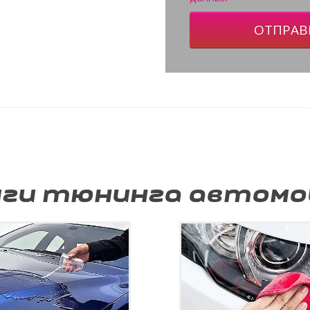
ОТПРАВ
уги тюнинга автомо